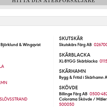
HITTA DIN ÅTERFÖRSÄLJARE
SKUTSKÄR
jörklund & Wingqvist
Skutskärs Färg AB
02670
SKÄRBLACKA
XL-BYGG Skärblacka
011
LA
SKÄRHAMN
Bygg & Fritid i Skärhamn 
AMN
SKÖVDE
Billinge Färg AB
0500-48
SLÖVSSTRAND
Colorama Skövde / Måleri
500050