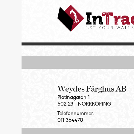
Intrade
ITG
AB
|
Let
your
walls
talk
Weydes Färghus AB
Platinagatan 1
602 23
NORRKÖPING
Telefonnummer:
011-364470