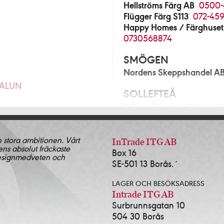
Hellströms Färg AB
0500-
Flügger Färg S113
072-459
Happy Homes / Färghuset
0730568874
SMÖGEN
Nordens Skeppshandel A
FALUN
SOLLEFTEÅ
K-Bygg Fresks Sollefteå
0
280
SOLLENTUNA
n stora ambitionen. Vårt
Norrort Färg & Tapetlager
InTrade ITG AB
ens absolut fräckaste
Blå Huset i Sollentuna AB
Box 16
& Tapet Alingsås
0322-
designmedveten och
SE-501 13 Borås.´
SOLNA
ingsås AB
0322-17381
LAGER OCH BESÖKSADRESS
Färgscalan Sthlm AB
08-3
2-639143
Intrade ITG AB
Surbrunnsgatan 10
SORSELE
504 30 Borås
Lidens Järnhandel AB
09
472-13535