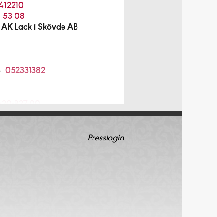
412210
 53 08
 AK Lack i Skövde AB
B
052331382
620-827 00
 AB
08-754 12 98
Presslogin
08-96 70 85
4 64 20
5210034