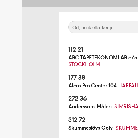
112 21
ABC TAPETEKONOMI AB c/o B
STOCKHOLM
177 38
Alcro Pro Center 104
JÄRFÄL
272 36
Anderssons Måleri
SIMRISH
312 72
Skummeslövs Golv
SKUMME