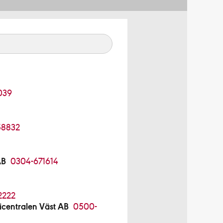
039
58832
AB
0304-671614
2222
centralen Väst AB
0500-