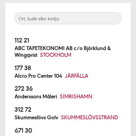
112 21
ABC TAPETEKONOMI AB c/o Björklund &
Wingqvist
STOCKHOLM
177 38
Alcro Pro Center 104
JÄRFÄLLA
272 36
Anderssons Måleri
SIMRISHAMN
312 72
Skummeslövs Golv
SKUMMESLÖVSSTRAND
671 30