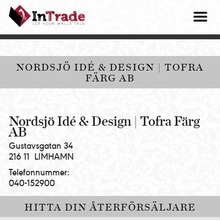
Intrade
ITG
OM O
AB
|
VÅRA 
Let
your
HITTA
NORDSJÖ IDÉ & DESIGN | TOFRA
walls
FÄRG AB
talk
PRES
MINA 
Nordsjö Idé & Design | Tofra Färg
AB
Gustavsgatan 34
216 11
LIMHAMN
Telefonnummer:
040-152900
HITTA DIN ÅTERFÖRSÄLJARE