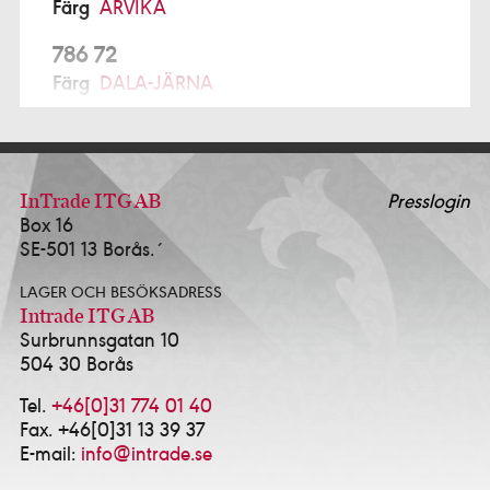
Färg
ARVIKA
786 72
Färg
DALA-JÄRNA
791 77
Prochroma AB Alcro Studio
FALUN
ALFTA
InTrade ITG AB
Presslogin
Box 16
Ekmans Hem & Färg
0271-12280
SE-501 13 Borås.´
ALINGSÅS
LAGER OCH BESÖKSADRESS
K-Försäljning AB - Alcro Färg & Tapet Alingsås
Intrade ITG AB
0322-10114
Surbrunnsgatan 10
Happy Homes / Färgtrend Alingsås AB
0322-
504 30 Borås
17381
Idé & Design Alingsås AB
0322-639143
Tel.
+46[0]31 774 01 40
Fax. +46[0]31 13 39 37
ALVESTA
E-mail:
info@intrade.se
HJORTSBERGA MÅLERI AB
0472-13535