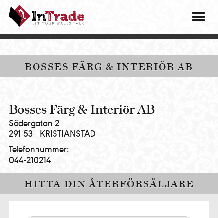
Intrade
ITG
OM O
AB
|
VÅRA 
Let
your
HITTA
BOSSES FÄRG & INTERIÖR AB
walls
talk
PRES
MINA 
Bosses Färg & Interiör AB
Södergatan 2
291 53
KRISTIANSTAD
Telefonnummer:
044-210214
HITTA DIN ÅTERFÖRSÄLJARE