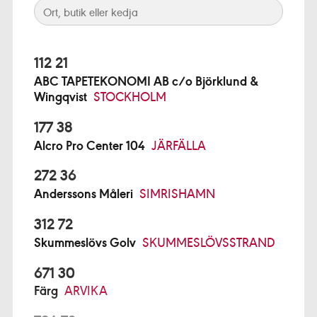
112 21
ABC TAPETEKONOMI AB c/o Björklund &
Wingqvist
STOCKHOLM
177 38
Alcro Pro Center 104
JÄRFÄLLA
272 36
Anderssons Måleri
SIMRISHAMN
312 72
Skummeslövs Golv
SKUMMESLÖVSSTRAND
671 30
Färg
ARVIKA