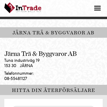
Intrade
ITG
OM O
AB
|
VÅRA 
Let
your
HITTA
JÄRNA TRÄ & BYGGVAROR AB
walls
talk
PRES
MINA 
Järna Trä & Byggvaror AB
Tuna industriväg 19
153 30
JÄRNA
Telefonnummer:
08-55481127
HITTA DIN ÅTERFÖRSÄLJARE