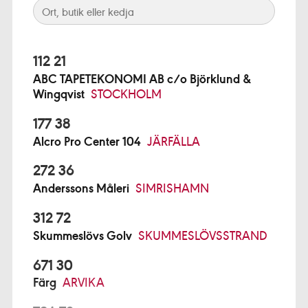
112 21
ABC TAPETEKONOMI AB c/o Björklund &
Wingqvist
STOCKHOLM
177 38
Alcro Pro Center 104
JÄRFÄLLA
272 36
Anderssons Måleri
SIMRISHAMN
312 72
Skummeslövs Golv
SKUMMESLÖVSSTRAND
671 30
Färg
ARVIKA