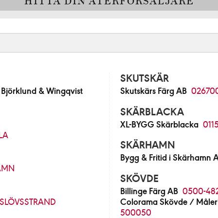
HITTA DIN ÅTERFÖRSÄLJARE
SKUTSKÄR
jörklund & Wingqvist
Skutskärs Färg AB
02670
SKÄRBLACKA
XL-BYGG Skärblacka
011
LA
SKÄRHAMN
Bygg & Fritid i Skärhamn 
AMN
SKÖVDE
Billinge Färg AB
0500-48
SLÖVSSTRAND
Colorama Skövde / Måleri
500050