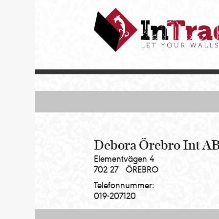
Intrade
ITG
AB
|
Let
your
walls
talk
Debora Örebro Int A
Elementvägen 4
702 27
ÖREBRO
Telefonnummer:
019-207120