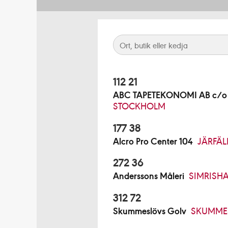
112 21
ABC TAPETEKONOMI AB c/o B
STOCKHOLM
177 38
Alcro Pro Center 104
JÄRFÄL
272 36
Anderssons Måleri
SIMRISH
312 72
Skummeslövs Golv
SKUMME