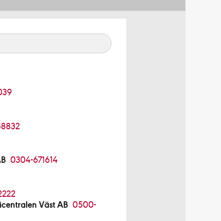
039
58832
AB
0304-671614
2222
centralen Väst AB
0500-