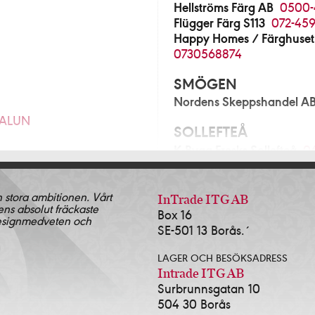
Hellströms Färg AB
0500-
Flügger Färg S113
072-459
Happy Homes / Färghuset
0730568874
SMÖGEN
Nordens Skeppshandel A
FALUN
SOLLEFTEÅ
K-Bygg Fresks Sollefteå
0
280
SOLLENTUNA
n stora ambitionen. Vårt
Norrort Färg & Tapetlager
InTrade ITG AB
ens absolut fräckaste
Blå Huset i Sollentuna AB
Box 16
& Tapet Alingsås
0322-
designmedveten och
SE-501 13 Borås.´
SOLNA
ingsås AB
0322-17381
LAGER OCH BESÖKSADRESS
Färgscalan Sthlm AB
08-3
2-639143
Intrade ITG AB
Surbrunnsgatan 10
SORSELE
504 30 Borås
Lidens Järnhandel AB
09
472-13535