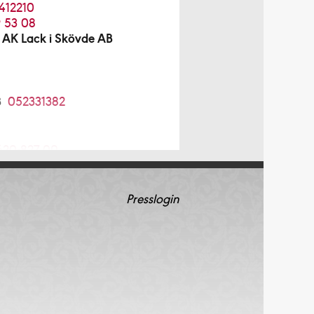
412210
 53 08
 AK Lack i Skövde AB
B
052331382
620-827 00
 AB
08-754 12 98
Presslogin
08-96 70 85
4 64 20
5210034