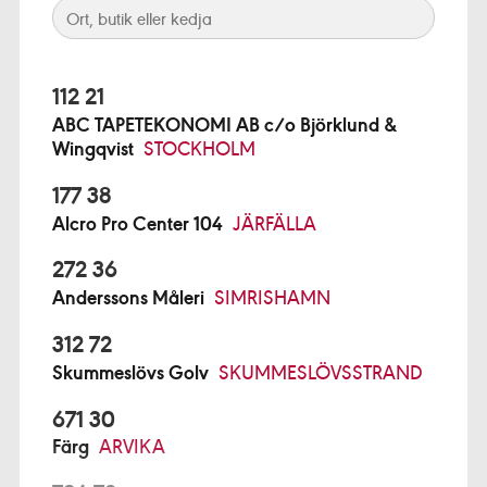
112 21
ABC TAPETEKONOMI AB c/o Björklund &
Wingqvist
STOCKHOLM
177 38
Alcro Pro Center 104
JÄRFÄLLA
272 36
Anderssons Måleri
SIMRISHAMN
312 72
Skummeslövs Golv
SKUMMESLÖVSSTRAND
671 30
Färg
ARVIKA