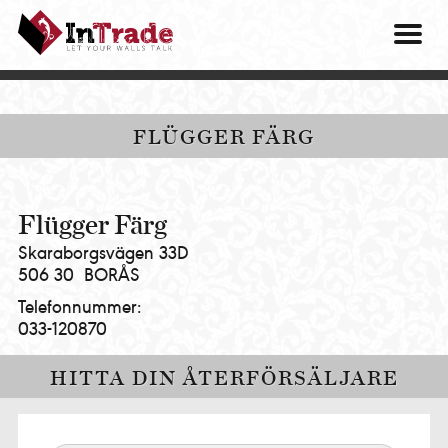
Intrade
ITG
OM O
AB
|
VÅRA 
Let
your
HITTA
FLÜGGER FÄRG
walls
talk
PRES
MINA 
Flügger Färg
Skaraborgsvägen 33D
506 30
BORÅS
Telefonnummer:
033-120870
HITTA DIN ÅTERFÖRSÄLJARE