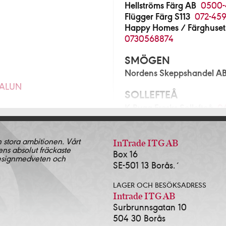
Hellströms Färg AB
0500-
Flügger Färg S113
072-459
Happy Homes / Färghuset
0730568874
SMÖGEN
Nordens Skeppshandel A
FALUN
SOLLEFTEÅ
K-Bygg Fresks Sollefteå
0
280
SOLLENTUNA
n stora ambitionen. Vårt
Norrort Färg & Tapetlager
InTrade ITG AB
ens absolut fräckaste
Blå Huset i Sollentuna AB
Box 16
& Tapet Alingsås
0322-
designmedveten och
SE-501 13 Borås.´
SOLNA
ingsås AB
0322-17381
LAGER OCH BESÖKSADRESS
Färgscalan Sthlm AB
08-3
2-639143
Intrade ITG AB
Surbrunnsgatan 10
SORSELE
504 30 Borås
Lidens Järnhandel AB
09
472-13535