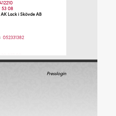
412210
 53 08
 AK Lack i Skövde AB
B
052331382
620-827 00
 AB
08-754 12 98
Presslogin
08-96 70 85
4 64 20
5210034