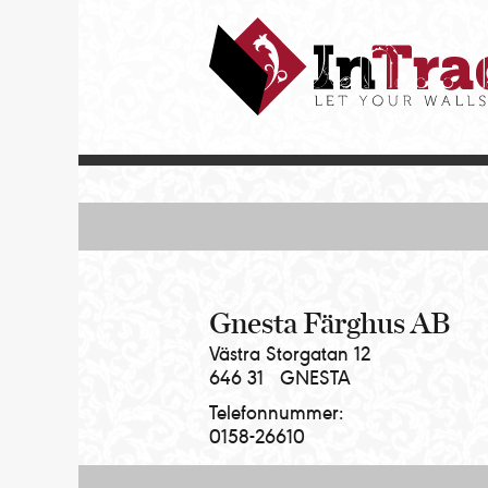
Intrade
ITG
AB
|
Let
your
walls
talk
Gnesta Färghus AB
Västra Storgatan 12
646 31
GNESTA
Telefonnummer:
0158-26610