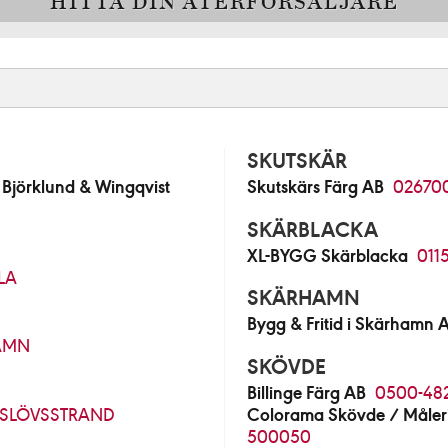
HITTA DIN ÅTERFÖRSÄLJARE
SKUTSKÄR
jörklund & Wingqvist
Skutskärs Färg AB
02670
SKÄRBLACKA
XL-BYGG Skärblacka
011
LA
SKÄRHAMN
Bygg & Fritid i Skärhamn 
AMN
SKÖVDE
Billinge Färg AB
0500-48
SLÖVSSTRAND
Colorama Skövde / Måleri
500050