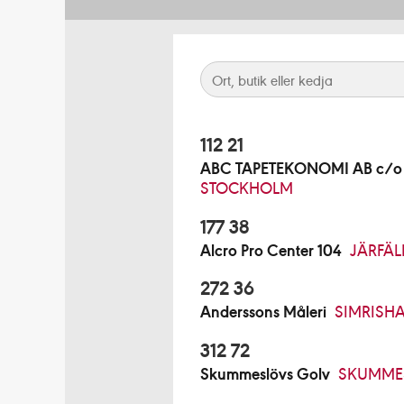
112 21
ABC TAPETEKONOMI AB c/o B
STOCKHOLM
177 38
Alcro Pro Center 104
JÄRFÄL
272 36
Anderssons Måleri
SIMRISH
312 72
Skummeslövs Golv
SKUMME