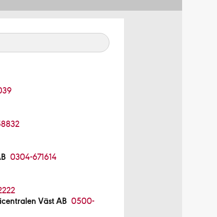
039
58832
AB
0304-671614
2222
centralen Väst AB
0500-