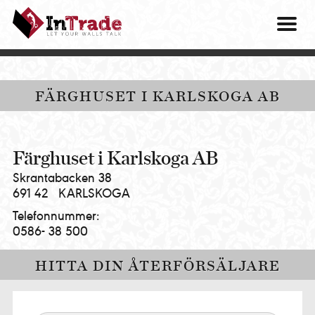
Intrade
ITG
OM O
AB
|
VÅRA 
Let
your
HITTA
FÄRGHUSET I KARLSKOGA AB
walls
talk
PRES
MINA 
Färghuset i Karlskoga AB
Skrantabacken 38
691 42
KARLSKOGA
Telefonnummer:
0586- 38 500
HITTA DIN ÅTERFÖRSÄLJARE