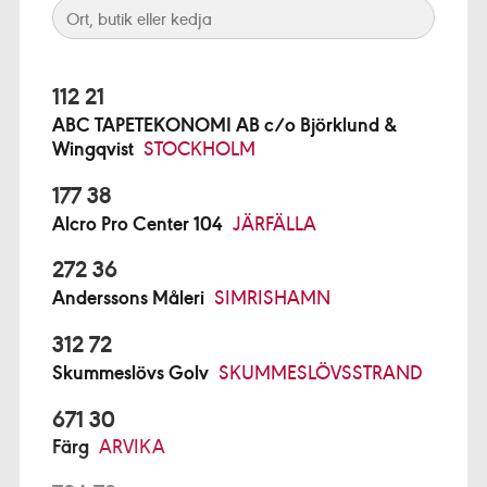
112 21
ABC TAPETEKONOMI AB c/o Björklund &
Wingqvist
STOCKHOLM
177 38
Alcro Pro Center 104
JÄRFÄLLA
272 36
Anderssons Måleri
SIMRISHAMN
312 72
Skummeslövs Golv
SKUMMESLÖVSSTRAND
671 30
Färg
ARVIKA