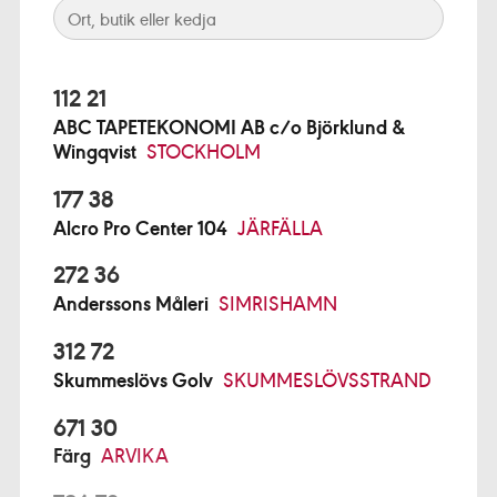
112 21
ABC TAPETEKONOMI AB c/o Björklund &
Wingqvist
STOCKHOLM
177 38
Alcro Pro Center 104
JÄRFÄLLA
272 36
Anderssons Måleri
SIMRISHAMN
312 72
Skummeslövs Golv
SKUMMESLÖVSSTRAND
671 30
Färg
ARVIKA