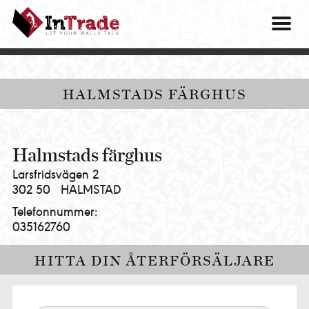
Intrade
ITG
OM O
AB
|
VÅRA 
Let
your
HITTA
HALMSTADS FÄRGHUS
walls
talk
PRES
MINA 
Halmstads färghus
Larsfridsvägen 2
302 50
HALMSTAD
Telefonnummer:
035162760
HITTA DIN ÅTERFÖRSÄLJARE