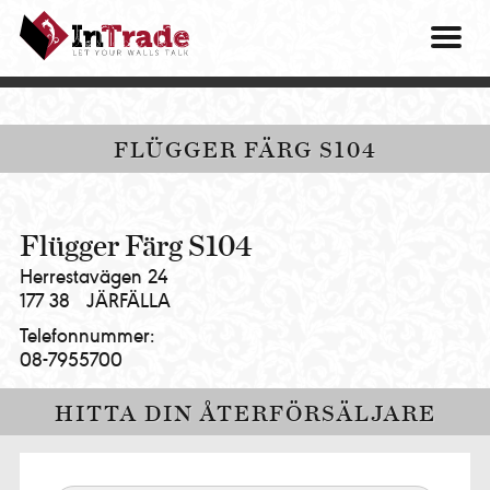
Intrade
ITG
OM O
AB
|
VÅRA 
Let
your
HITTA
FLÜGGER FÄRG S104
walls
talk
PRES
MINA 
Flügger Färg S104
Herrestavägen 24
177 38
JÄRFÄLLA
Telefonnummer:
08-7955700
HITTA DIN ÅTERFÖRSÄLJARE