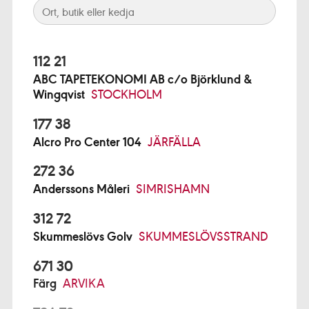
112 21
ABC TAPETEKONOMI AB c/o Björklund &
Wingqvist
STOCKHOLM
177 38
Alcro Pro Center 104
JÄRFÄLLA
272 36
Anderssons Måleri
SIMRISHAMN
312 72
Skummeslövs Golv
SKUMMESLÖVSSTRAND
671 30
Färg
ARVIKA