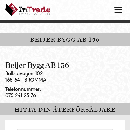
Intrade
ITG
OM O
AB
|
VÅRA 
Let
your
HITTA
BEIJER BYGG AB 156
walls
talk
PRES
MINA 
Beijer Bygg AB 156
Bällstavägen 102
168 64
BROMMA
Telefonnummer:
075 241 25 76
HITTA DIN ÅTERFÖRSÄLJARE