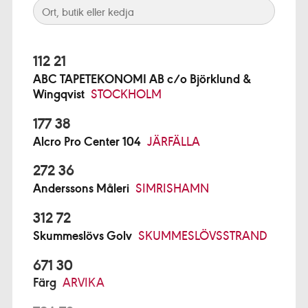
112 21
ABC TAPETEKONOMI AB c/o Björklund &
Wingqvist
STOCKHOLM
177 38
Alcro Pro Center 104
JÄRFÄLLA
272 36
Anderssons Måleri
SIMRISHAMN
312 72
Skummeslövs Golv
SKUMMESLÖVSSTRAND
671 30
Färg
ARVIKA