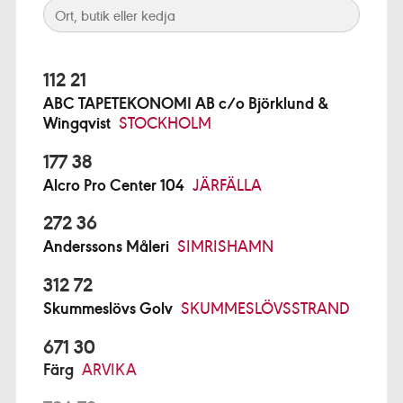
112 21
ABC TAPETEKONOMI AB c/o Björklund &
Wingqvist
STOCKHOLM
177 38
Alcro Pro Center 104
JÄRFÄLLA
272 36
Anderssons Måleri
SIMRISHAMN
312 72
Skummeslövs Golv
SKUMMESLÖVSSTRAND
671 30
Färg
ARVIKA