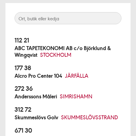
112 21
ABC TAPETEKONOMI AB c/o Björklund &
Wingqvist
STOCKHOLM
177 38
Alcro Pro Center 104
JÄRFÄLLA
272 36
Anderssons Måleri
SIMRISHAMN
312 72
Skummeslövs Golv
SKUMMESLÖVSSTRAND
671 30