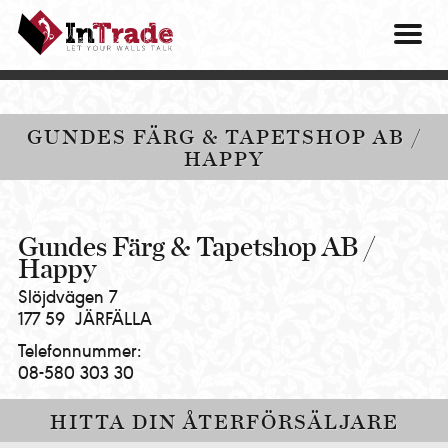
Intrade
ITG
OM O
AB
|
VÅRA 
Let
your
HITTA
GUNDES FÄRG & TAPETSHOP AB /
walls
HAPPY
talk
PRES
MINA 
Gundes Färg & Tapetshop AB /
Happy
Slöjdvägen 7
177 59
JÄRFÄLLA
Telefonnummer:
08-580 303 30
HITTA DIN ÅTERFÖRSÄLJARE