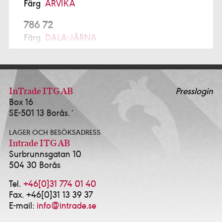
Färg
ARVIKA
786 72
Färg
DALA-JÄRNA
791 77
Prochroma AB Alcro Studio
FALUN
ALFTA
InTrade ITG AB
Presslogin
Box 16
Ekmans Hem & Färg
0271-12280
SE-501 13 Borås.´
ALINGSÅS
LAGER OCH BESÖKSADRESS
K-Försäljning AB - Alcro Färg & Tapet Alingsås
Intrade ITG AB
0322-10114
Surbrunnsgatan 10
Happy Homes / Färgtrend Alingsås AB
0322-
504 30 Borås
17381
Idé & Design Alingsås AB
0322-639143
Tel.
+46[0]31 774 01 40
Fax. +46[0]31 13 39 37
ALVESTA
E-mail:
info@intrade.se
HJORTSBERGA MÅLERI AB
0472-13535