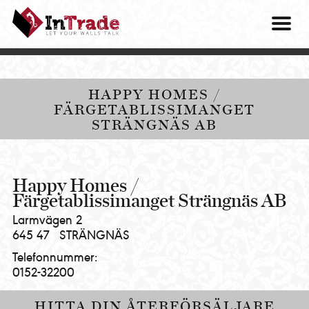
Intrade
ITG
OM O
AB
|
VÅRA 
Let
your
HITTA
HAPPY HOMES /
walls
FÄRGETABLISSIMANGET
talk
PRES
STRÄNGNÄS AB
MINA 
Happy Homes /
Färgetablissimanget Strängnäs AB
Larmvägen 2
645 47
STRÄNGNÄS
Telefonnummer:
0152-32200
HITTA DIN ÅTERFÖRSÄLJARE