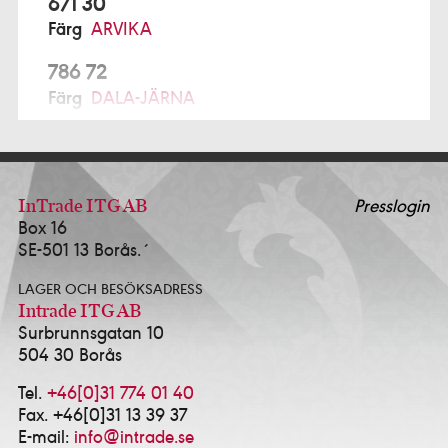
671 30
Färg
ARVIKA
786 72
Färg
DALA-JÄRNA
791 77
Prochroma AB Alcro Studio
FALUN
ALFTA
InTrade ITG AB
Presslogin
Box 16
Ekmans Hem & Färg
0271-12280
SE-501 13 Borås.´
ALINGSÅS
LAGER OCH BESÖKSADRESS
K-Försäljning AB - Alcro Färg & Tapet Alingsås
Intrade ITG AB
0322-10114
Surbrunnsgatan 10
Happy Homes / Färgtrend Alingsås AB
0322-
504 30 Borås
17381
Idé & Design Alingsås AB
0322-639143
Tel.
+46[0]31 774 01 40
Fax. +46[0]31 13 39 37
ALVESTA
E-mail:
info@intrade.se