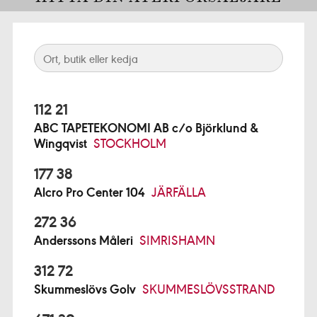
112 21
ABC TAPETEKONOMI AB c/o Björklund &
Wingqvist
STOCKHOLM
177 38
Alcro Pro Center 104
JÄRFÄLLA
272 36
Anderssons Måleri
SIMRISHAMN
312 72
Skummeslövs Golv
SKUMMESLÖVSSTRAND