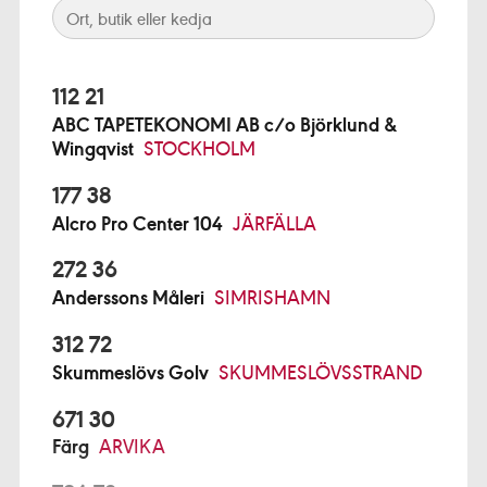
112 21
ABC TAPETEKONOMI AB c/o Björklund &
Wingqvist
STOCKHOLM
177 38
Alcro Pro Center 104
JÄRFÄLLA
272 36
Anderssons Måleri
SIMRISHAMN
312 72
Skummeslövs Golv
SKUMMESLÖVSSTRAND
671 30
Färg
ARVIKA