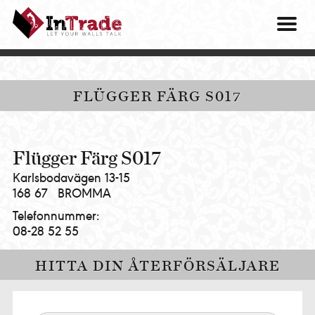
Intrade
ITG
OM O
AB
|
VÅRA 
Let
your
HITTA
FLÜGGER FÄRG S017
walls
talk
PRES
MINA 
Flügger Färg S017
Karlsbodavägen 13-15
168 67
BROMMA
Telefonnummer:
08-28 52 55
HITTA DIN ÅTERFÖRSÄLJARE