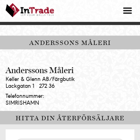
Intrade
ITG
OM O
AB
|
VÅRA 
Let
your
HITTA
ANDERSSONS MÅLERI
walls
talk
PRES
MINA 
Anderssons Måleri
Keller & Glenn AB/Färgbutik
Lackgatan 1
272 36
Telefonnummer:
SIMRISHAMN
HITTA DIN ÅTERFÖRSÄLJARE