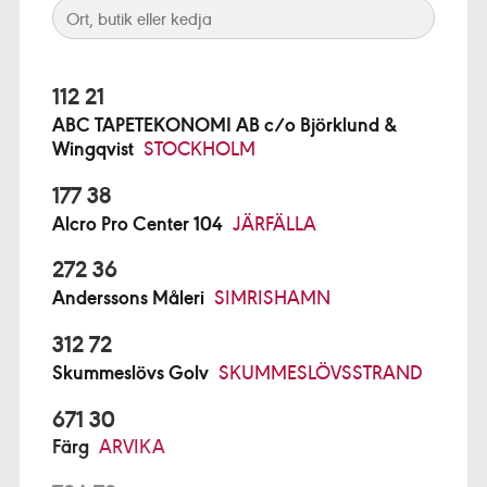
112 21
ABC TAPETEKONOMI AB c/o Björklund &
Wingqvist
STOCKHOLM
177 38
Alcro Pro Center 104
JÄRFÄLLA
272 36
Anderssons Måleri
SIMRISHAMN
312 72
Skummeslövs Golv
SKUMMESLÖVSSTRAND
671 30
Färg
ARVIKA