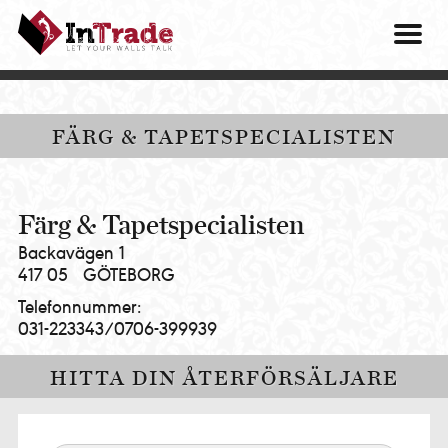
Intrade
ITG
OM O
AB
|
VÅRA 
Let
your
HITTA
FÄRG & TAPETSPECIALISTEN
walls
talk
PRES
MINA 
Färg & Tapetspecialisten
Backavägen 1
417 05
GÖTEBORG
Telefonnummer:
031-223343/0706-399939
HITTA DIN ÅTERFÖRSÄLJARE