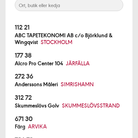
112 21
ABC TAPETEKONOMI AB c/o Björklund &
Wingqvist
STOCKHOLM
177 38
Alcro Pro Center 104
JÄRFÄLLA
272 36
Anderssons Måleri
SIMRISHAMN
312 72
Skummeslövs Golv
SKUMMESLÖVSSTRAND
671 30
Färg
ARVIKA