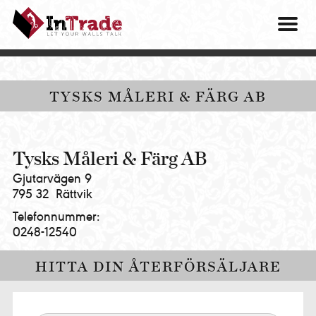
Intrade
ITG
OM O
AB
|
VÅRA 
Let
your
HITTA
TYSKS MÅLERI & FÄRG AB
walls
talk
PRES
MINA 
Tysks Måleri & Färg AB
Gjutarvägen 9
795 32
Rättvik
Telefonnummer:
0248-12540
HITTA DIN ÅTERFÖRSÄLJARE