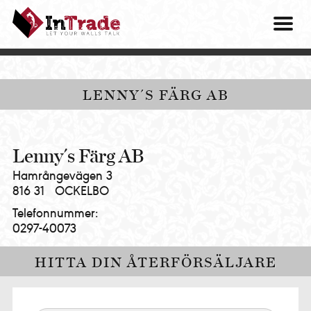
Intrade
ITG
OM O
AB
|
VÅRA 
Let
your
HITTA
LENNY´S FÄRG AB
walls
talk
PRES
MINA 
Lenny´s Färg AB
Hamrångevägen 3
816 31
OCKELBO
Telefonnummer:
0297-40073
HITTA DIN ÅTERFÖRSÄLJARE