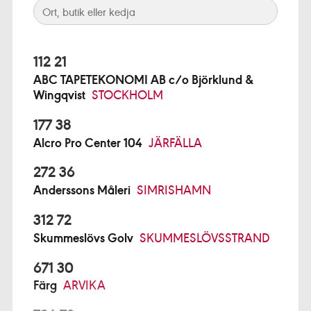
112 21
ABC TAPETEKONOMI AB c/o Björklund &
Wingqvist
STOCKHOLM
177 38
Alcro Pro Center 104
JÄRFÄLLA
272 36
Anderssons Måleri
SIMRISHAMN
312 72
Skummeslövs Golv
SKUMMESLÖVSSTRAND
671 30
Färg
ARVIKA