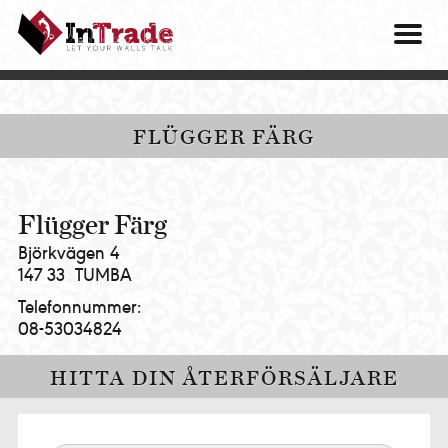
Intrade
ITG
OM O
AB
|
VÅRA 
Let
your
HITTA
FLÜGGER FÄRG
walls
talk
PRES
MINA 
Flügger Färg
Björkvägen 4
147 33
TUMBA
Telefonnummer:
08-53034824
HITTA DIN ÅTERFÖRSÄLJARE