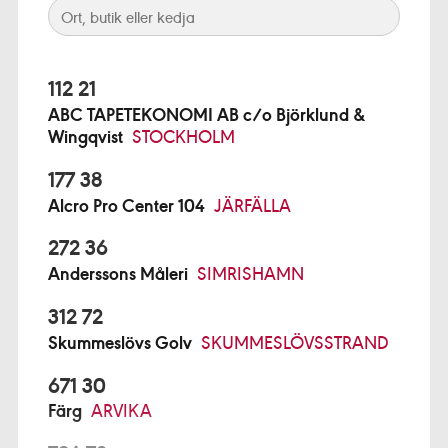
112 21
ABC TAPETEKONOMI AB c/o Björklund &
Wingqvist
STOCKHOLM
177 38
Alcro Pro Center 104
JÄRFÄLLA
272 36
Anderssons Måleri
SIMRISHAMN
312 72
Skummeslövs Golv
SKUMMESLÖVSSTRAND
671 30
Färg
ARVIKA