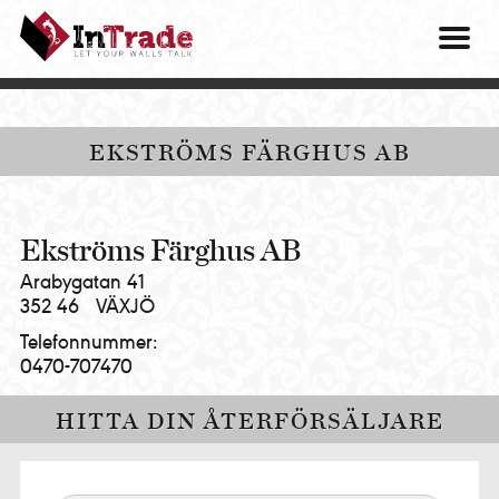
Intrade
ITG
OM O
AB
|
VÅRA 
Let
your
HITTA
EKSTRÖMS FÄRGHUS AB
walls
talk
PRES
MINA 
Ekströms Färghus AB
Arabygatan 41
352 46
VÄXJÖ
Telefonnummer:
0470-707470
HITTA DIN ÅTERFÖRSÄLJARE