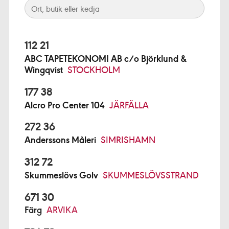
112 21
ABC TAPETEKONOMI AB c/o Björklund &
Wingqvist
STOCKHOLM
177 38
Alcro Pro Center 104
JÄRFÄLLA
272 36
Anderssons Måleri
SIMRISHAMN
312 72
Skummeslövs Golv
SKUMMESLÖVSSTRAND
671 30
Färg
ARVIKA