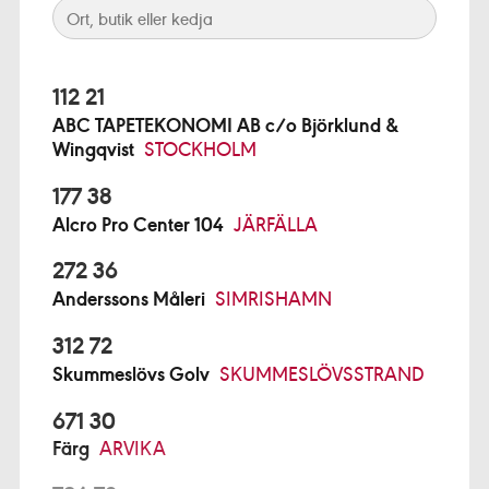
112 21
ABC TAPETEKONOMI AB c/o Björklund &
Wingqvist
STOCKHOLM
177 38
Alcro Pro Center 104
JÄRFÄLLA
272 36
Anderssons Måleri
SIMRISHAMN
312 72
Skummeslövs Golv
SKUMMESLÖVSSTRAND
671 30
Färg
ARVIKA