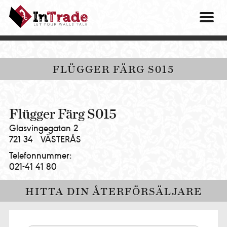
Intrade
ITG
OM O
AB
|
VÅRA 
Let
your
HITTA
FLÜGGER FÄRG S015
walls
talk
PRES
MINA 
Flügger Färg S015
Glasvingegatan 2
721 34
VÄSTERÅS
Telefonnummer:
021-41 41 80
HITTA DIN ÅTERFÖRSÄLJARE