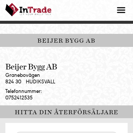
Intrade
ITG
OM O
AB
|
VÅRA 
Let
your
HITTA
BEIJER BYGG AB
walls
talk
PRES
MINA 
Beijer Bygg AB
Granebovägen
824 30
HUDIKSVALL
Telefonnummer:
0752412535
HITTA DIN ÅTERFÖRSÄLJARE