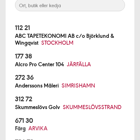
112 21
ABC TAPETEKONOMI AB c/o Björklund &
Wingqvist
STOCKHOLM
177 38
Alcro Pro Center 104
JÄRFÄLLA
272 36
Anderssons Måleri
SIMRISHAMN
312 72
Skummeslövs Golv
SKUMMESLÖVSSTRAND
671 30
Färg
ARVIKA