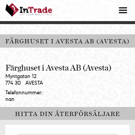
Intrade
ITG
OM O
AB
|
VÅRA 
Let
your
HITTA
FÄRGHUSET I AVESTA AB (AVESTA)
walls
talk
PRES
MINA 
Färghuset i Avesta AB (Avesta)
Myntgatan 12
774 30
AVESTA
Telefonnummer:
nan
HITTA DIN ÅTERFÖRSÄLJARE