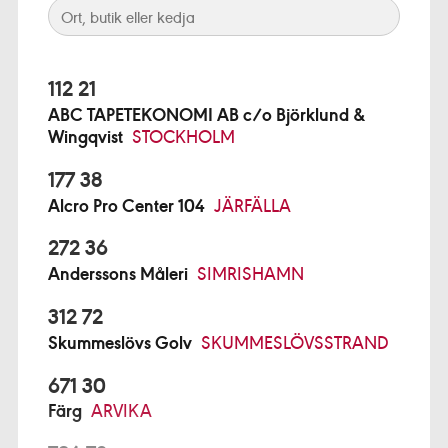
112 21
ABC TAPETEKONOMI AB c/o Björklund &
Wingqvist
STOCKHOLM
177 38
Alcro Pro Center 104
JÄRFÄLLA
272 36
Anderssons Måleri
SIMRISHAMN
312 72
Skummeslövs Golv
SKUMMESLÖVSSTRAND
671 30
Färg
ARVIKA