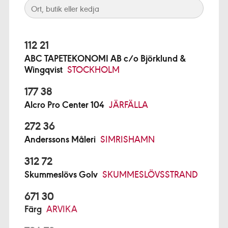
112 21
ABC TAPETEKONOMI AB c/o Björklund &
Wingqvist
STOCKHOLM
177 38
Alcro Pro Center 104
JÄRFÄLLA
272 36
Anderssons Måleri
SIMRISHAMN
312 72
Skummeslövs Golv
SKUMMESLÖVSSTRAND
671 30
Färg
ARVIKA