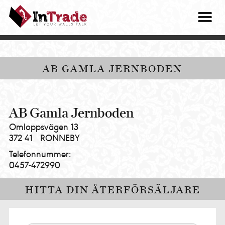
Intrade
ITG
OM O
AB
|
VÅRA 
Let
your
HITTA
AB GAMLA JERNBODEN
walls
talk
PRES
MINA 
AB Gamla Jernboden
Omloppsvägen 13
372 41
RONNEBY
Telefonnummer:
0457-472990
HITTA DIN ÅTERFÖRSÄLJARE