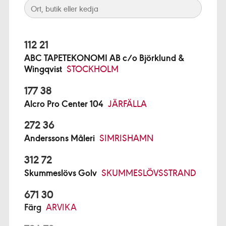
112 21
ABC TAPETEKONOMI AB c/o Björklund &
Wingqvist
STOCKHOLM
177 38
Alcro Pro Center 104
JÄRFÄLLA
272 36
Anderssons Måleri
SIMRISHAMN
312 72
Skummeslövs Golv
SKUMMESLÖVSSTRAND
671 30
Färg
ARVIKA