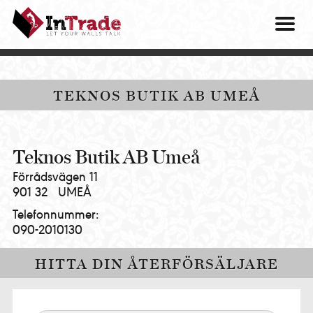
Intrade
ITG
OM O
AB
|
VÅRA 
Let
your
HITTA
TEKNOS BUTIK AB UMEÅ
walls
talk
PRES
MINA 
Teknos Butik AB Umeå
Förrådsvägen 11
901 32
UMEÅ
Telefonnummer:
090-2010130
HITTA DIN ÅTERFÖRSÄLJARE