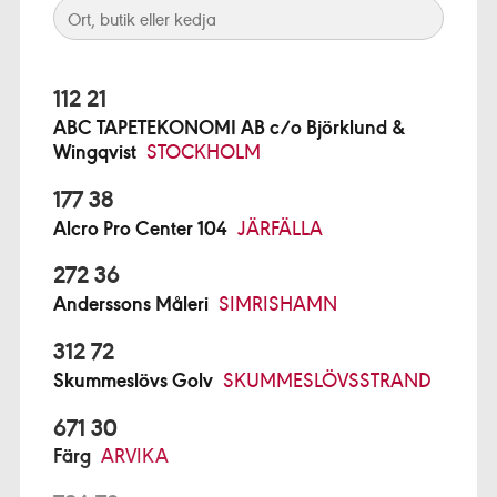
112 21
ABC TAPETEKONOMI AB c/o Björklund &
Wingqvist
STOCKHOLM
177 38
Alcro Pro Center 104
JÄRFÄLLA
272 36
Anderssons Måleri
SIMRISHAMN
312 72
Skummeslövs Golv
SKUMMESLÖVSSTRAND
671 30
Färg
ARVIKA