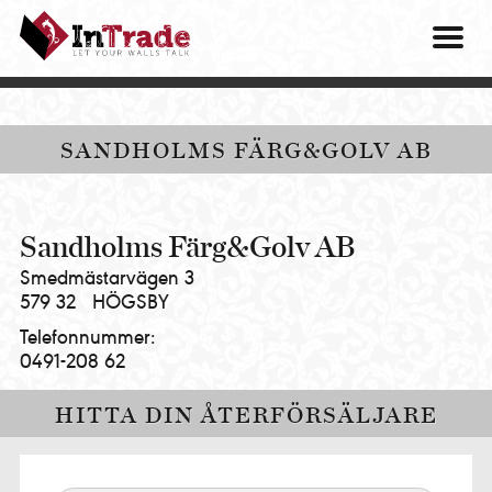
Intrade
ITG
OM O
AB
|
VÅRA 
Let
your
HITTA
SANDHOLMS FÄRG&GOLV AB
walls
talk
PRES
MINA 
Sandholms Färg&Golv AB
Smedmästarvägen 3
579 32
HÖGSBY
Telefonnummer:
0491-208 62
HITTA DIN ÅTERFÖRSÄLJARE